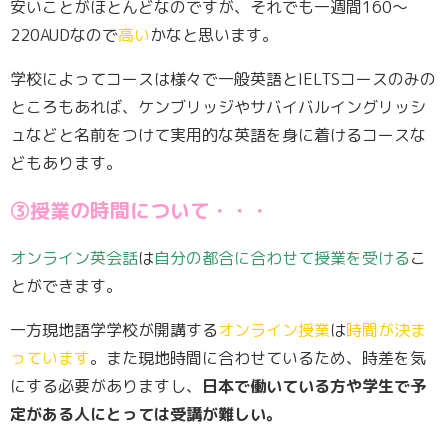
安いことがほとんどなのですが、それでも一週間160～
220AUDなので
高い
かなと思います。
学校によってコースは様々で一般英語とIELTSコースのみの
ところもあれば、ケンブリッジやサバイバルイングリッシ
ュなどと名前をつけて実用的な英語を身に着けるコースな
どもあります。
③授業の時間について・・・
オンライン英会話
は
自分の都合に合わせて授業を受ける
こ
とができます。
一方現地語学学校が開講する
オンライン授業
は
時間が決ま
っています
。また現地時間に合わせているため、時差を気
にする必要がありますし、
日本で働いている方や学生で予
定がある人にとっては受講が難しい。