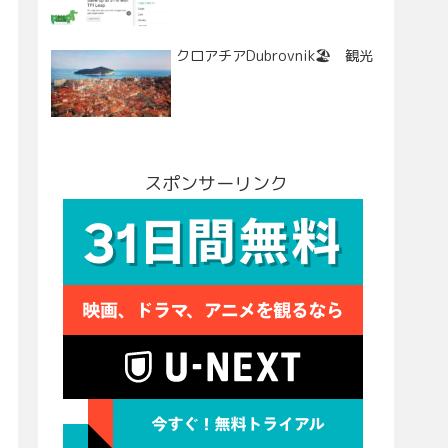
クロアチアDubrovnik🏖 観光
スポンサーリンク