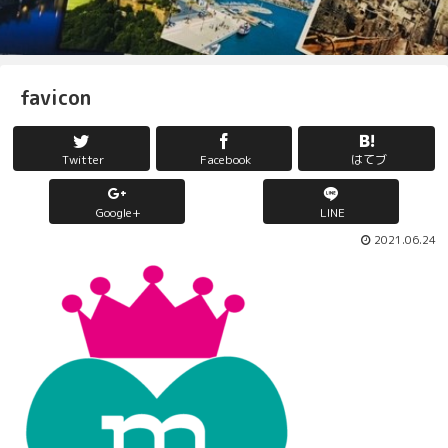
favicon
Twitter
Facebook
はてブ
Google+
LINE
2021.06.24