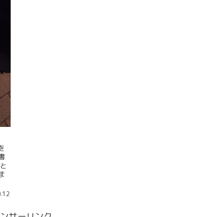
を
書
どと
ま
.12
ンサーリンク