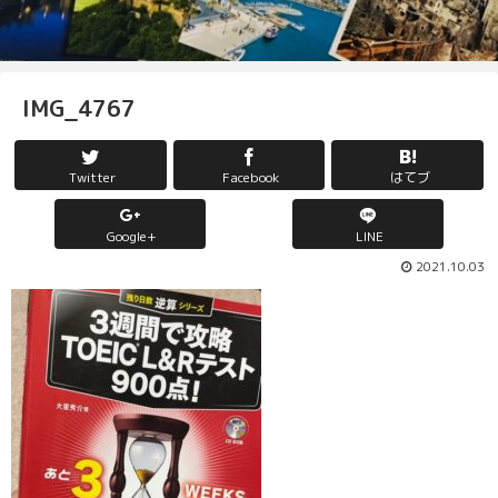
IMG_4767
Twitter
Facebook
はてブ
Google+
LINE
2021.10.03