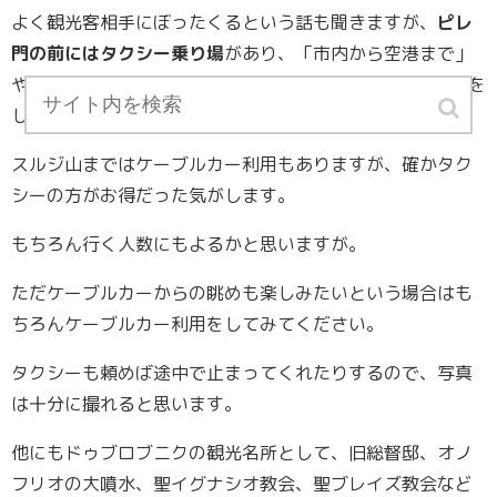
よく観光客相手にぼったくるという話も聞きますが、
ピレ
門の前にはタクシー乗り場
があり、「市内から空港まで」
や「市内からスルジ山まで/ 往復」など、
固定料金で案内
を
しています。
スルジ山まではケーブルカー利用もありますが、確かタク
シーの方がお得だった気がします。
もちろん行く人数にもよるかと思いますが。
ただケーブルカーからの眺めも楽しみたいという場合はも
ちろんケーブルカー利用をしてみてください。
タクシーも頼めば途中で止まってくれたりするので、写真
は十分に撮れると思います。
他にもドゥブロブニクの観光名所として、旧総督邸、オノ
フリオの大噴水、聖イグナシオ教会、聖ブレイズ教会など