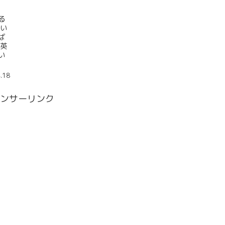
る
ない
ば
で英
い
.18
ンサーリンク